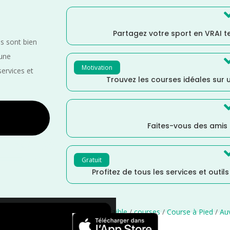
Partagez votre sport en VRAI 
es sont bien
 une
Motivation
services et
Trouvez les courses idéales sur u
Faites-vous des amis
Gratuit
Profitez de tous les services et outil
vrier
/
Distance Semi
/
Distance Faible
/
courses
/
Course à Pied
/
Au
×