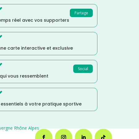

Partage
temps réel avec vos supporters

ne carte interactive et exclusive

Social
 qui vous ressemblent

s essentiels à votre pratique sportive
vergne Rhône Alpes