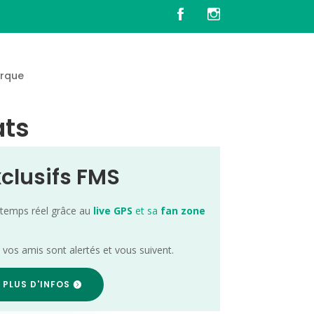
rque
ats
xclusifs FMS
 temps réel grâce au
live GPS
et sa
fan zone
; vos amis sont alertés et vous suivent.
 PLUS D'INFOS