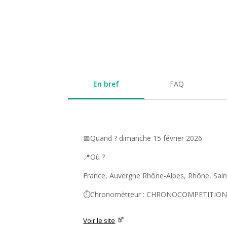
En bref
FAQ
📅Quand ? dimanche 15 février 2026
📍Où ?
France, Auvergne Rhône-Alpes, Rhône, Saint
⏱️Chronomètreur : CHRONOCOMPETITIO
Voir le site