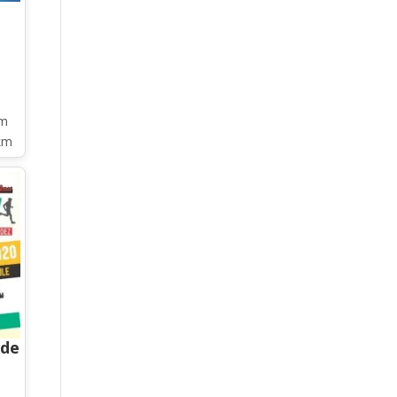
km
km
 de