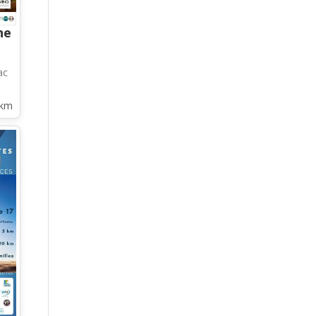
ne
ac
8km