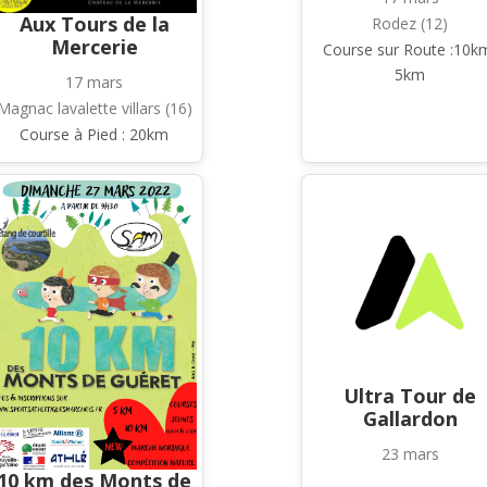
Aux Tours de la
Rodez (12)
Mercerie
Course sur Route :10k
5km
17 mars
Magnac lavalette villars (16)
Course à Pied : 20km
Ultra Tour de
Gallardon
23 mars
10 km des Monts de