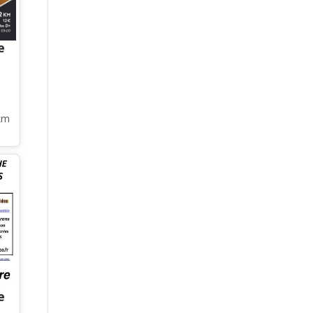
e
km
e