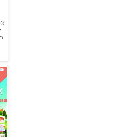
38)
m
km