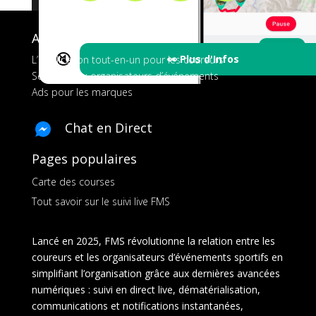
A propos de FMS
🔇
👀 Plus d'Infos
L’application tout-en-un pour les coureurs
Services aux organisateurs d’événements
Ads pour les marques
Chat en Direct
Pages populaires
Carte des courses
Tout savoir sur le suivi live FMS
Lancé en 2025, FMS révolutionne la relation entre les
coureurs et les organisateurs d’événements sportifs en
simplifiant l’organisation grâce aux dernières avancées
numériques : suivi en direct live, dématérialisation,
communications et notifications instantanées,