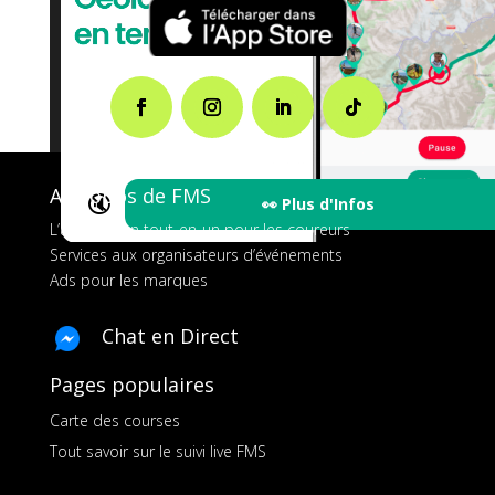
A propos de FMS
🔇
👀 Plus d'Infos
L’application tout-en-un pour les coureurs
Services aux organisateurs d’événements
Ads pour les marques
Chat en Direct
Pages populaires
Carte des courses
Tout savoir sur le suivi live FMS