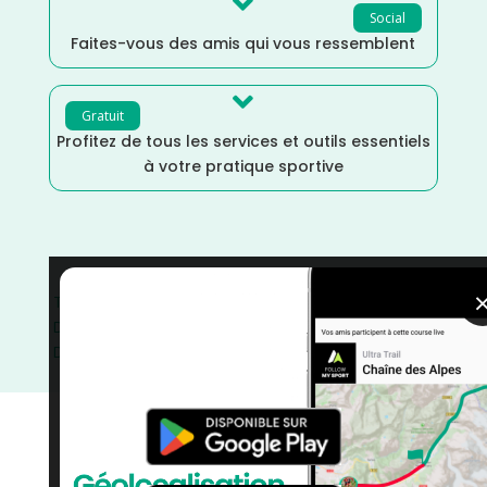

Social
Faites-vous des amis qui vous ressemblent

Gratuit
Profitez de tous les services et outils essentiels
à votre pratique sportive
Trail
/
Puy de Dôme
/
Juillet
/
France
/
Distance Semi
/
Distance Marathon
/
Distance Faible
/
Distance 100k
/
Dénivelé Moyen
/
Dénivelé Montagne
/
Dénivelé Elevé
/
courses
/
Course à Pied
/
Auvergne Rhône Alpes