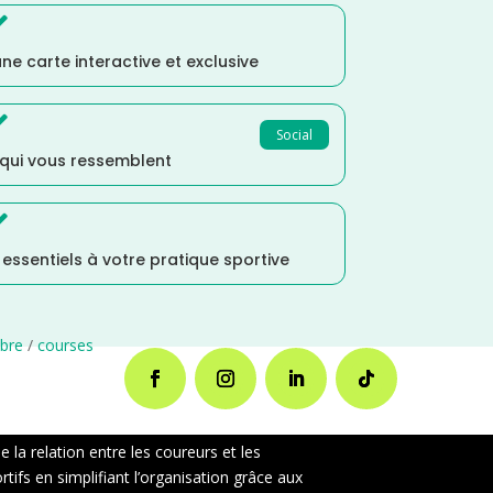

ne carte interactive et exclusive

Social
 qui vous ressemblent

s essentiels à votre pratique sportive
bre
/
courses
la relation entre les coureurs et les
ifs en simplifiant l’organisation grâce aux