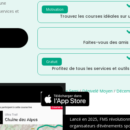
 une
Motivation
services et
Trouvez les courses idéales sur u
Faites-vous des amis
Gratuit
Profitez de tous les services et outil
 France
/
France
/
Essonne
/
Distance Semi
/
Dénivelé Moyen
/
Décem
×
Chat en Direct
Lancé en 2025, FMS révolutionne 
organisateurs d’événements sport