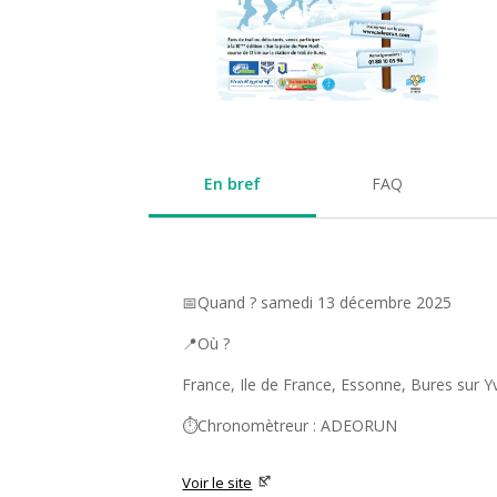
En bref
FAQ
📅Quand ? samedi 13 décembre 2025
📍Où ?
France, Ile de France, Essonne, Bures sur Y
⏱️Chronomètreur : ADEORUN
Voir le site