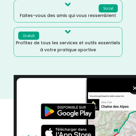

Social
Faites-vous des amis qui vous ressemblent

Gratuit
Profitez de tous les services et outils essentiels
à votre pratique sportive
Trail
/
Nouvelle Aquitaine
/
France
/
Février
/
Distance
Semi
/
Distance Faible
/
courses
/
Charente