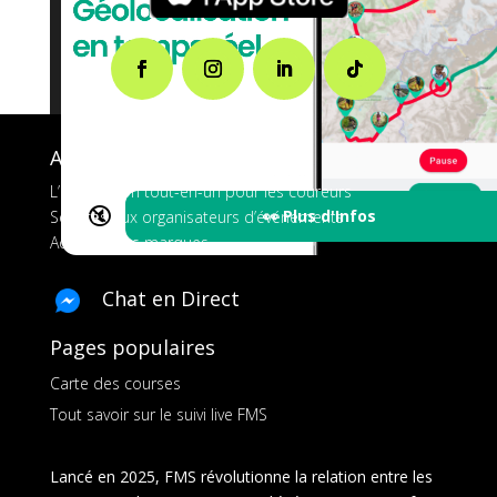
A propos de FMS
L’application tout-en-un pour les coureurs
🔇
👀 Plus d'Infos
Services aux organisateurs d’événements
Ads pour les marques
Chat en Direct
Pages populaires
Carte des courses
Tout savoir sur le suivi live FMS
Lancé en 2025, FMS révolutionne la relation entre les