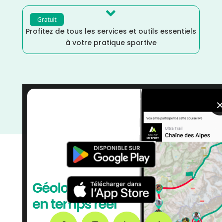

Gratuit
Profitez de tous les services et outils essentiels
à votre pratique sportive
Trail
/
Nouvelle Aquitaine
/
Lot et Garonne
/
France
/
Février
/
Distance Marathon
/
Distance Faible
/
Dénivelé Elevé
/
courses
/
Course à Pied