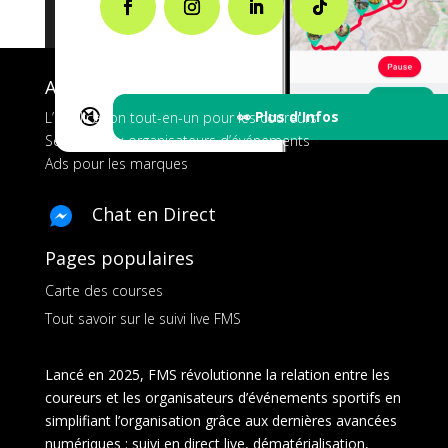
A propos de FMS
🔇
👀 Plus d'Infos
L’application tout-en-un pour les coureurs
Services aux organisateurs d’événements
Ads pour les marques
Chat en Direct
Pages populaires
Carte des courses
Tout savoir sur le suivi live FMS
Lancé en 2025, FMS révolutionne la relation entre les
coureurs et les organisateurs d’événements sportifs en
simplifiant l’organisation grâce aux dernières avancées
numériques : suivi en direct live, dématérialisation,