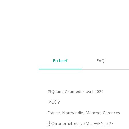
En bref
FAQ
📅Quand ? samedi 4 avril 2026
📍Où ?
France, Normandie, Manche, Cerences
⏱️Chronomètreur : SMIL'EVENTS27