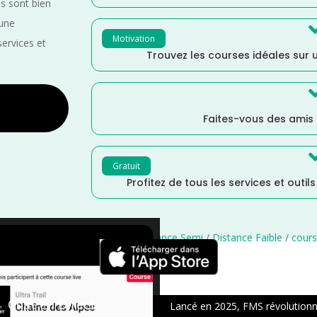
es sont bien
 une
Motivation
services et
Trouvez les courses idéales sur u
Faites-vous des amis
Gratuit
Profitez de tous les services et outil
ormandie
/
Manche
/
France
/
Distance Semi
/
Distance Faible
/
cour
×
Chat en Direct
Lancé en 2025, FMS révolutionne 