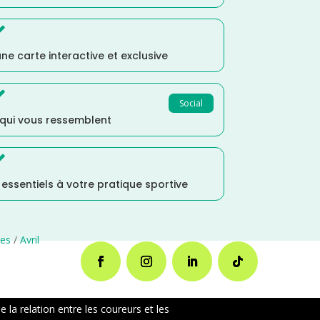

ne carte interactive et exclusive

Social
 qui vous ressemblent

s essentiels à votre pratique sportive
ses
/
Avril
la relation entre les coureurs et les