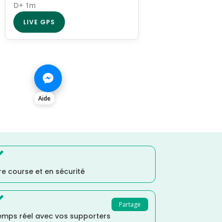
D+ 1m
LIVE GPS
Aide

e course et en sécurité

Partage
temps réel avec vos supporters