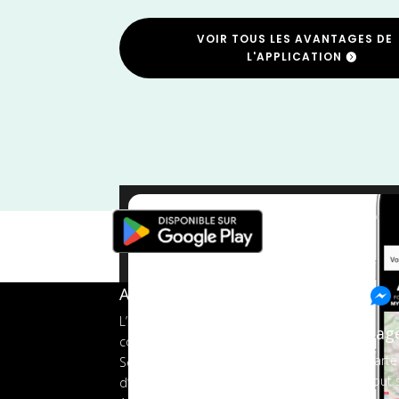
VOIR TOUS LES AVANTAGES DE
L'APPLICATION
Trail
/
Provence Alpes Côte d'Azur
A propos de FMS
L’application tout-en-un pour les
Pag
coureurs
Carte
Services aux organisateurs
Tout s
d’événements