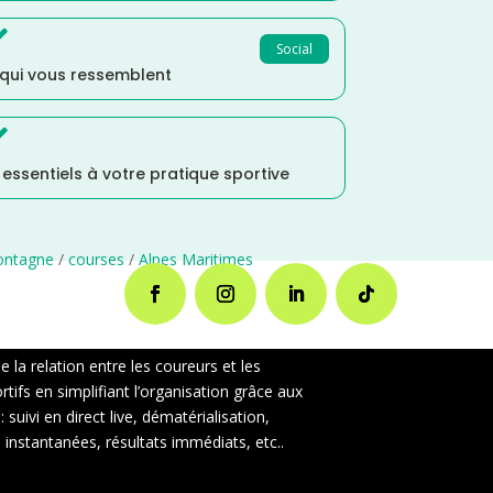

Social
 qui vous ressemblent

s essentiels à votre pratique sportive
ontagne
/
courses
/
Alpes Maritimes
la relation entre les coureurs et les
ifs en simplifiant l’organisation grâce aux
uivi en direct live, dématérialisation,
instantanées, résultats immédiats, etc..