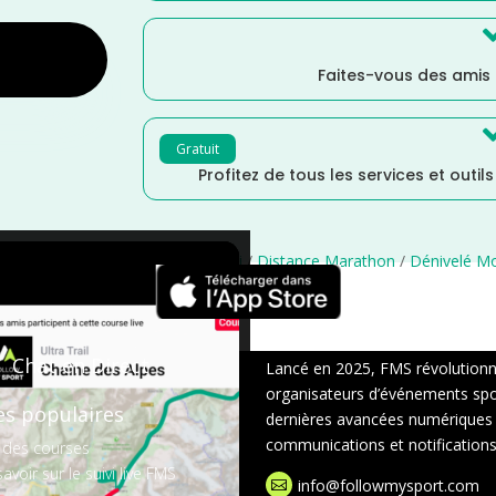
Faites-vous des amis
Gratuit
Profitez de tous les services et outil
/
Octobre
/
France
/
Distance Semi
/
Distance Marathon
/
Dénivelé M
×
Chat en Direct
Lancé en 2025, FMS révolutionne 
organisateurs d’événements sport
es populaires
dernières avancées numériques : s
communications et notifications 
 des courses
avoir sur le suivi live FMS
info@followmysport.com
