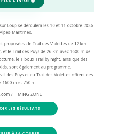
 PLUS D'INFOS
 sur Loup se déroulera les 10 et 11 octobre 2026
 Alpes-Maritimes.
 proposées : le Trail des Violettes de 12 km
f, et le Trail des Puys de 26 km avec 1600 m de
cturne, le Hiboux Trail by night, ainsi que des
 Kids, sont également au programme.
il des Puys et du Trail des Violettes offrent des
de 1600 m et 750 m.
oup.com / TIMING ZONE
OIR LES RÉSULTATS
CRIRE À LA COURSE