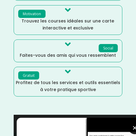

Motivation
Trouvez les courses idéales sur une carte
interactive et exclusive

Social
Faites-vous des amis qui vous ressemblent

Gratuit
Profitez de tous les services et outils essentiels
à votre pratique sportive
Trail
/
Randonnée
/
Nouvelle Aquitaine
/
Marche
/
France
/
Février
/
Dordogne
/
Distance Semi
/
Distance