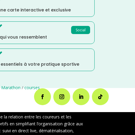
ne carte interactive et exclusive

Social
 qui vous ressemblent

s essentiels à votre pratique sportive
e Marathon
/
courses
la relation entre les coureurs et les
ifs en simplifiant l’organisation grâce aux
uivi en direct live, dématérialisation,