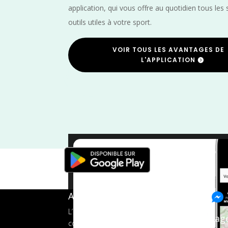
application, qui vous offre au quotidien tous les 
outils utiles à votre sport.
VOIR TOUS LES AVANTAGES DE
L'APPLICATION
Vaucluse
/
Trail
/
Pro
A propos de FMS
L’application tout-en-un pour les
Pag
coureurs