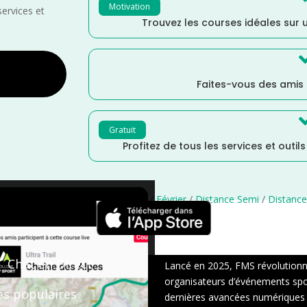
Motivation
services et
Trouvez les courses idéales sur u
Faites-vous des amis
Gratuit
Profitez de tous les services et outil
vence Alpes Côte d'Azur
/
France
/
Février
/
Distance Semi
/
Distanc
×
Chat en Direct
Lancé en 2025, FMS révolutionne 
organisateurs d’événements sport
es populaires
dernières avancées numériques : s