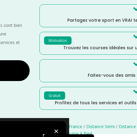
Partagez votre sport en VRAI 
es sont bien
 une
Motivation
services et
Trouvez les courses idéales sur u
Faites-vous des amis
Gratuit
Profitez de tous les services et outil
ars
/
Marche Nordique
/
Marche
/
France
/
Distance Semi
/
Distance
×
courses
/
Course à Pied