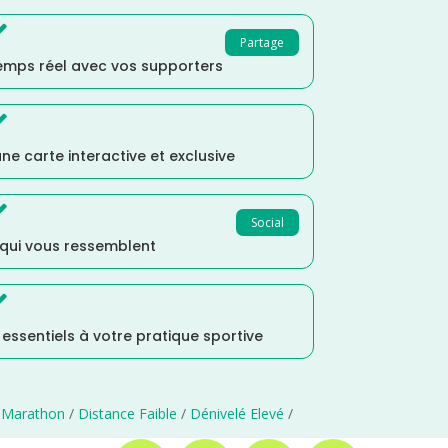

Partage
temps réel avec vos supporters

ne carte interactive et exclusive

Social
 qui vous ressemblent

s essentiels à votre pratique sportive
 Marathon
/
Distance Faible
/
Dénivelé Elevé
/