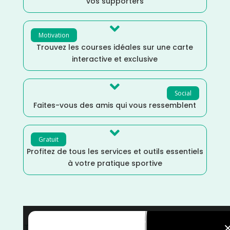
vos supporters

Motivation
Trouvez les courses idéales sur une carte
interactive et exclusive

Social
Faites-vous des amis qui vous ressemblent

Gratuit
Profitez de tous les services et outils essentiels
à votre pratique sportive
Trail
/
Marche Nordique
/
Marche
/
Juin
/
Isère
/
France