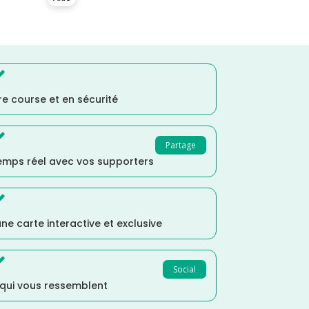

e course et en sécurité

Partage
temps réel avec vos supporters

ne carte interactive et exclusive

Social
 qui vous ressemblent