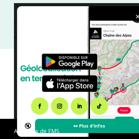
Trail
/
Provence Alpes Côte d'Azur
/
Novembre
/
France
/
Distance Semi
/
Distance Marathon
/
Distance
100M
/
Distance 100k
/
Dénivelé Moyen
/
Dénivelé
Montagne
/
Dénivelé Faible
/
Dénivelé Elevé
/
courses
/
Alpes de Haute Provence
🔇
👀 Plus d'Infos
A propos de FMS