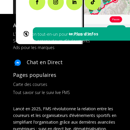
A propos de FMS
🔇
👀 Plus d'Infos
L’application tout-en-un pour les coureurs
Services aux organisateurs d’événements
Ads pour les marques
Chat en Direct
Pages populaires
Carte des courses
Tout savoir sur le suivi live FMS
Lancé en 2025, FMS révolutionne la relation entre les
coureurs et les organisateurs d’événements sportifs en
simplifiant l’organisation grâce aux dernières avancées
numériques : suivi en direct live, dématérialisation,