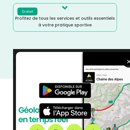

Gratuit
Profitez de tous les services et outils essentiels
à votre pratique sportive
Trail
/
Meurthe et Moselle
/
Mars
/
Grand Est
/
France
/
Distance Semi
/
Distance Marathon
/
Distance Faible
/
courses
/
Course à Pied