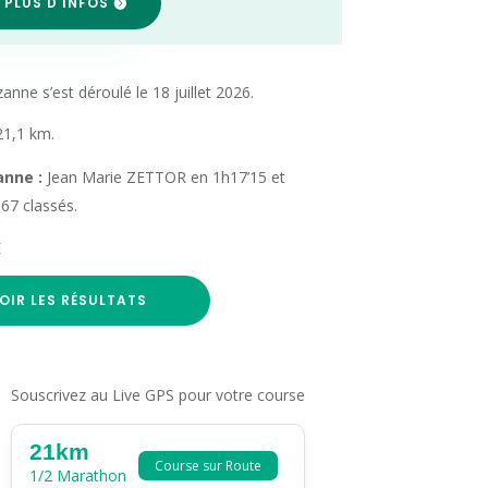
 PLUS D'INFOS
ne s’est déroulé le 18 juillet 2026.
21,1 km.
anne :
Jean Marie ZETTOR en 1h17’15 et
67 classés.
E
OIR LES RÉSULTATS
Souscrivez au Live GPS pour votre course
21km
Course sur Route
1/2 Marathon