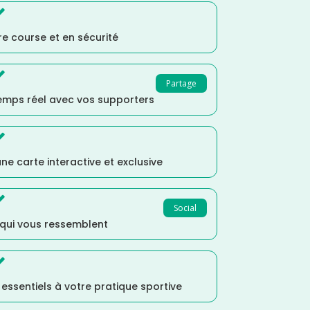

e course et en sécurité

Partage
temps réel avec vos supporters

ne carte interactive et exclusive

Social
 qui vous ressemblent

s essentiels à votre pratique sportive