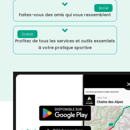

Social
Faites-vous des amis qui vous ressemblent

Gratuit
Profitez de tous les services et outils essentiels
à votre pratique sportive
Septembre
/
Nouvelle Aquitaine
/
Gironde
/
France
/
Distance Semi
/
courses
/
Course sur Route
/
Course à
Pied