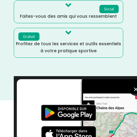

Social
Faites-vous des amis qui vous ressemblent

Gratuit
Profitez de tous les services et outils essentiels
à votre pratique sportive
Septembre
/
Seine Maritime
/
Normandie
/
France
/
Distance Faible
/
courses
/
Course à Pied