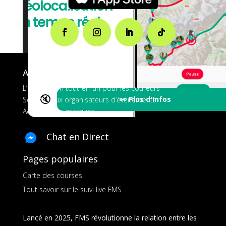
A propos de FMS
L’application tout-en-un pour les coureurs
🔇
👀 Plus d'Infos
Services aux organisateurs d’événements
Ads pour les marques
Chat en Direct
Pages populaires
Carte des courses
Tout savoir sur le suivi live FMS
Lancé en 2025, FMS révolutionne la relation entre les