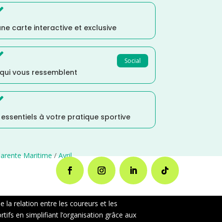

ne carte interactive et exclusive

Social
 qui vous ressemblent

s essentiels à votre pratique sportive
arente Maritime
/
Avril
la relation entre les coureurs et les
ifs en simplifiant l’organisation grâce aux