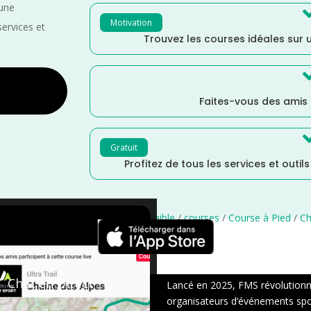
 une
Motivation
services et
Trouvez les courses idéales sur u
Faites-vous des amis
Gratuit
Profitez de tous les services et outil
rance
/
Distance Semi
/
Distance Faible
/
courses
/
Course à Pied
/
Ch
×
Chat en Direct
Lancé en 2025, FMS révolutionne 
organisateurs d’événements sport