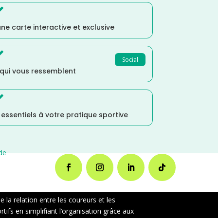

ne carte interactive et exclusive

Social
 qui vous ressemblent

s essentiels à votre pratique sportive
de
la relation entre les coureurs et les
ifs en simplifiant l’organisation grâce aux