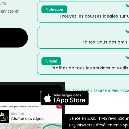
 une
Motivation
services et
Trouvez les courses idéales sur u
Faites-vous des amis
Gratuit
Profitez de tous les services et outil
ccitanie
/
Mai
/
France
/
Distance Semi
/
courses
/
Course à Pied
/
Au
×
Chat en Direct
Lancé en 2025, FMS révolutionne 
organisateurs d’événements sport