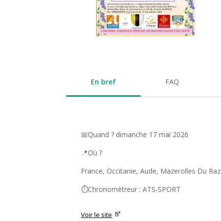
En bref
FAQ
📅Quand ? dimanche 17 mai 2026
📍Où ?
France, Occitanie, Aude, Mazerolles Du Ra
⏱️Chronomètreur : ATS-SPORT
Voir le site