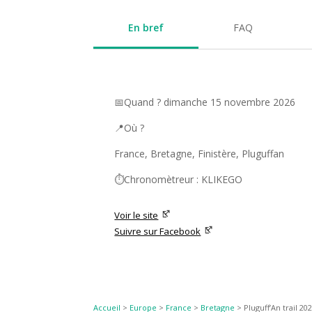
En bref
FAQ
📅Quand ? dimanche 15 novembre 2026
📍Où ?
France, Bretagne, Finistère, Pluguffan
⏱️Chronomètreur : KLIKEGO
Voir le site
Suivre sur Facebook
Accueil
>
Europe
>
France
>
Bretagne
>
Pluguff’An trail 20