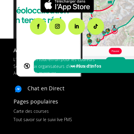
A propos de FMS
L’application tout-en-un pour les coureurs
🔇
👀 Plus d'Infos
Services aux organisateurs d’événements
Ads pour les marques
Chat en Direct
Pages populaires
Carte des courses
Tout savoir sur le suivi live FMS