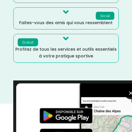

Social
Faites-vous des amis qui vous ressemblent

Gratuit
Profitez de tous les services et outils essentiels
à votre pratique sportive
Septembre
/
France
/
Finistère
/
Distance Marathon
/
courses
/
Course à Pied
/
Bretagne