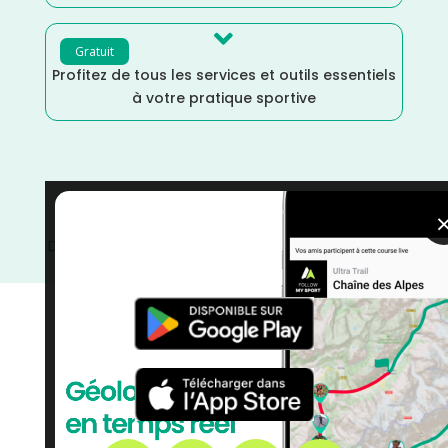

Gratuit
Profitez de tous les services et outils essentiels
à votre pratique sportive
Yvelines
/
Septembre
/
Île de France
/
France
/
Distance Semi
/
courses
/
Course sur Route
/
Course à
Pied