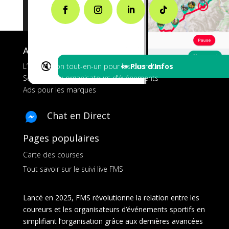
A propos de FMS
🔇
👀 Plus d'Infos
L’application tout-en-un pour les coureurs
Services aux organisateurs d’événements
Ads pour les marques
Chat en Direct
Pages populaires
Carte des courses
Tout savoir sur le suivi live FMS
Lancé en 2025, FMS révolutionne la relation entre les
coureurs et les organisateurs d’événements sportifs en
simplifiant l’organisation grâce aux dernières avancées