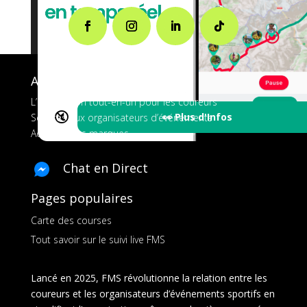
A propos de FMS
L’application tout-en-un pour les coureurs
🔇
👀 Plus d'Infos
Services aux organisateurs d’événements
Ads pour les marques
Chat en Direct
Pages populaires
Carte des courses
Tout savoir sur le suivi live FMS
Lancé en 2025, FMS révolutionne la relation entre les
coureurs et les organisateurs d’événements sportifs en