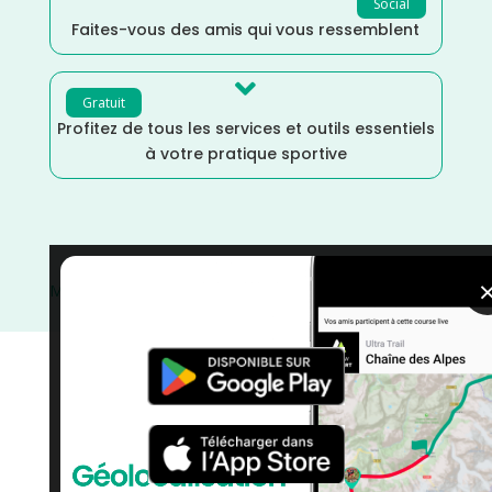
Social
Faites-vous des amis qui vous ressemblent

Gratuit
Profitez de tous les services et outils essentiels
à votre pratique sportive
Marche Nordique
/
Marche
/
France
/
Finistère
/
Février
/
Distance Semi
/
courses
/
Bretagne