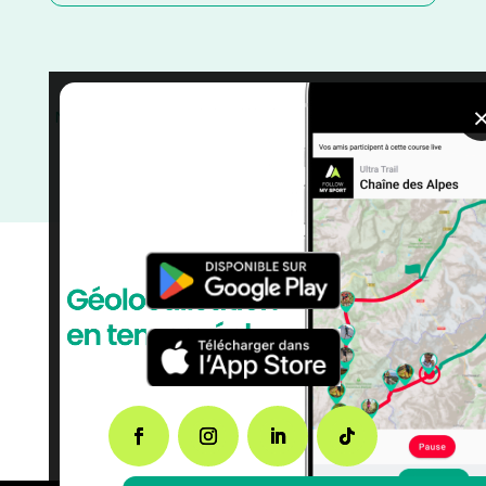
Novembre
/
Loire
/
France
/
Distance Semi
/
Distance
Faible
/
Dénivelé Plat
/
courses
/
Course à Pied
/
Auvergne Rhône Alpes