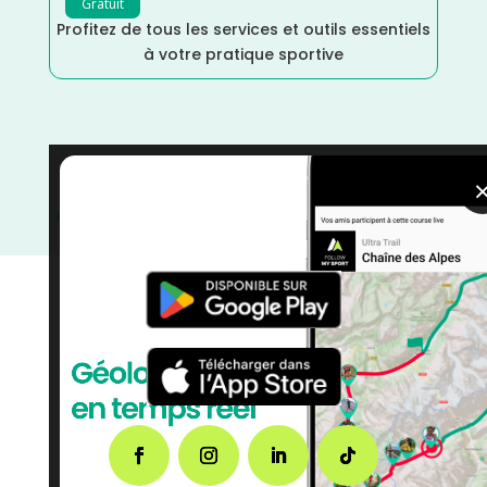
Gratuit
Profitez de tous les services et outils essentiels
à votre pratique sportive
Trail
/
France
/
Distance Semi
/
Distance Faible
/
courses
/
Course à Pied
/
Côtes d'Armor
/
Bretagne
/
Août