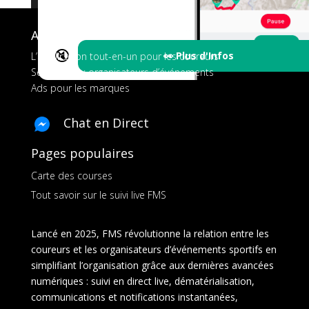
A propos de FMS
🔇
👀 Plus d'Infos
L’application tout-en-un pour les coureurs
Services aux organisateurs d’événements
Ads pour les marques
Chat en Direct
Pages populaires
Carte des courses
Tout savoir sur le suivi live FMS
Lancé en 2025, FMS révolutionne la relation entre les
coureurs et les organisateurs d’événements sportifs en
simplifiant l’organisation grâce aux dernières avancées
numériques : suivi en direct live, dématérialisation,
communications et notifications instantanées,