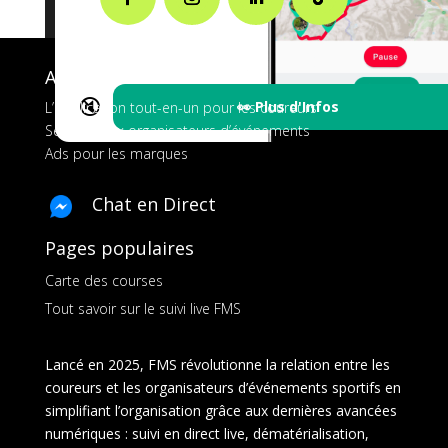
A propos de FMS
🔇
👀 Plus d'Infos
L’application tout-en-un pour les coureurs
Services aux organisateurs d’événements
Ads pour les marques
Chat en Direct
Pages populaires
Carte des courses
Tout savoir sur le suivi live FMS
Lancé en 2025, FMS révolutionne la relation entre les
coureurs et les organisateurs d’événements sportifs en
simplifiant l’organisation grâce aux dernières avancées
numériques : suivi en direct live, dématérialisation,