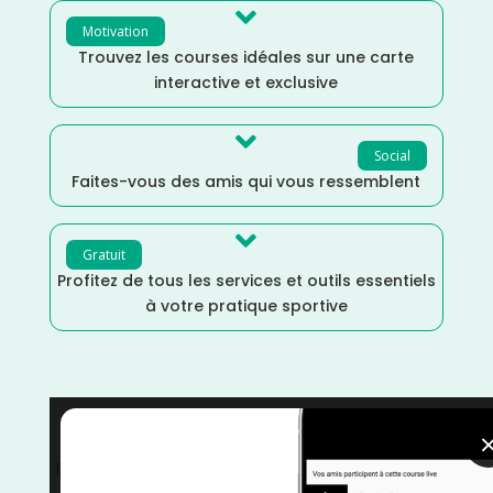

Motivation
Trouvez les courses idéales sur une carte
interactive et exclusive

Social
Faites-vous des amis qui vous ressemblent

Gratuit
Profitez de tous les services et outils essentiels
à votre pratique sportive
Septembre
/
Nord
/
Hauts de France
/
France
/
Distance Faible
/
courses
/
Course sur Route
/
Course