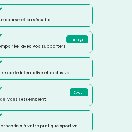

e course et en sécurité

Partage
temps réel avec vos supporters

ne carte interactive et exclusive

Social
 qui vous ressemblent

s essentiels à votre pratique sportive