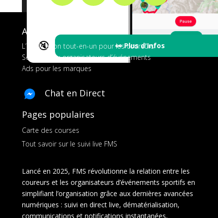
A propos de FMS
🔇
👀 Plus d'Infos
L’application tout-en-un pour les coureurs
Services aux organisateurs d’événements
Ads pour les marques
Chat en Direct
Pages populaires
Carte des courses
Tout savoir sur le suivi live FMS
Lancé en 2025, FMS révolutionne la relation entre les
coureurs et les organisateurs d’événements sportifs en
simplifiant l’organisation grâce aux dernières avancées
numériques : suivi en direct live, dématérialisation,
communications et notifications instantanées,