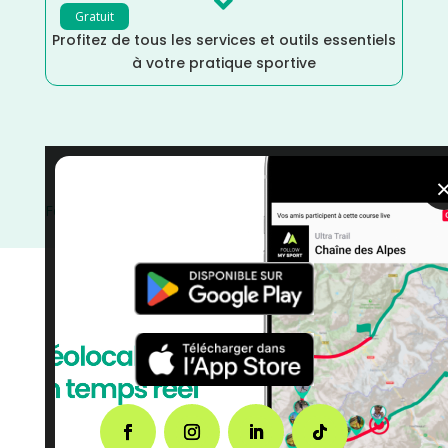

Gratuit
Profitez de tous les services et outils essentiels
à votre pratique sportive
Trail
/
Pays de la Loire
/
Maine et Loire
/
France
/
Février
/
Distance Semi
/
Distance Marathon
/
Distance
Faible
/
courses