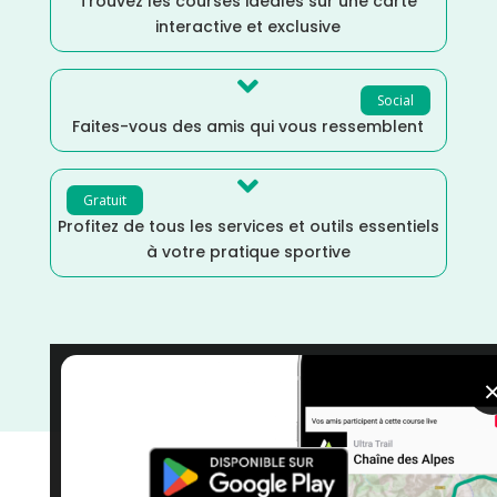
Trouvez les courses idéales sur une carte
interactive et exclusive

Social
Faites-vous des amis qui vous ressemblent

Gratuit
Profitez de tous les services et outils essentiels
à votre pratique sportive
Novembre
/
Morbihan
/
France
/
Distance Semi
/
Distance Faible
/
courses
/
Course à Pied
/
Bretagne