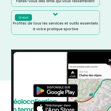
Faites-vous des amis qui vous ressemblent

Gratuit
Profitez de tous les services et outils essentiels
à votre pratique sportive
Trail
/
Mars
/
Jura
/
France
/
Distance Semi
/
Distance
Marathon
/
Distance Faible
/
Dénivelé Moyen
/
Dénivelé Elevé
/
courses
/
Course à Pied
/
Bourgogne
Franche-Comté