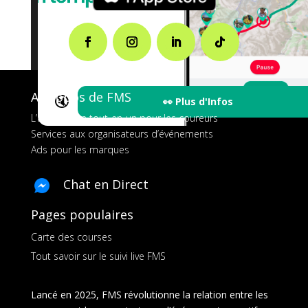
A propos de FMS
🔇
👀 Plus d'Infos
L’application tout-en-un pour les coureurs
Services aux organisateurs d’événements
Ads pour les marques
Chat en Direct
Pages populaires
Carte des courses
Tout savoir sur le suivi live FMS
Lancé en 2025, FMS révolutionne la relation entre les