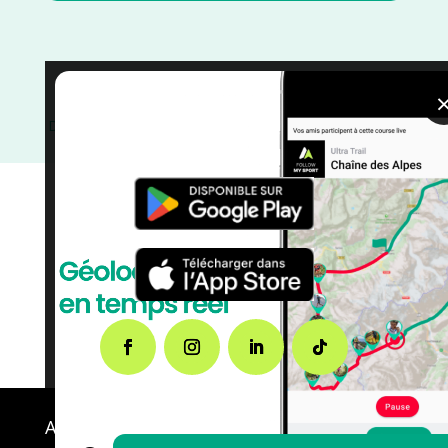
Yvelines
/
Trail
/
Île de France
/
France
/
Février
/
Distance Semi
/
Distance Marathon
/
Distance Faible
/
courses
A propos de FMS