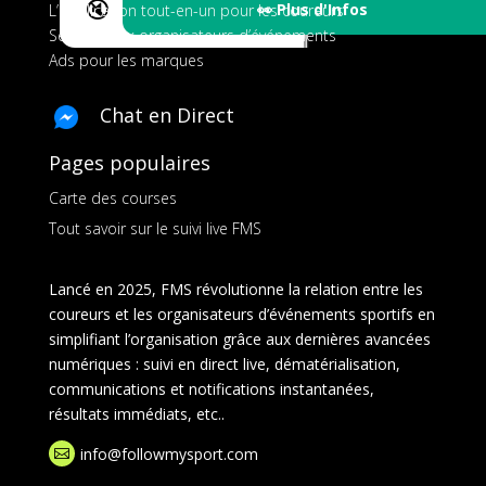
🔇
👀 Plus d'Infos
L’application tout-en-un pour les coureurs
Services aux organisateurs d’événements
Ads pour les marques
Chat en Direct
Pages populaires
Carte des courses
Tout savoir sur le suivi live FMS
Lancé en 2025, FMS révolutionne la relation entre les
coureurs et les organisateurs d’événements sportifs en
simplifiant l’organisation grâce aux dernières avancées
numériques : suivi en direct live, dématérialisation,
communications et notifications instantanées,
résultats immédiats, etc..
info@followmysport.com
