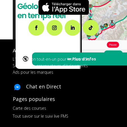
A propos de FMS
🔇
👀 Plus d'Infos
L’application tout-en-un pour les coureurs
Services aux organisateurs d’événements
Ads pour les marques
Chat en Direct
Pages populaires
Carte des courses
Tout savoir sur le suivi live FMS