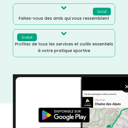

Social
Faites-vous des amis qui vous ressemblent

Gratuit
Profitez de tous les services et outils essentiels
à votre pratique sportive
Provence Alpes Côte d'Azur
/
Marche Nordique
/
Marche
/
Mai
/
France
/
Distance Semi
/
courses
/
Alpes de Haute Provence