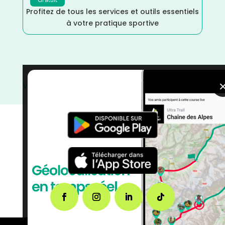
Profitez de tous les services et outils essentiels
à votre pratique sportive
Vendée
/
Trail
/
Septembre
/
Pays de la Loire
/
France
/
Distance Semi
/
Distance Marathon
/
courses