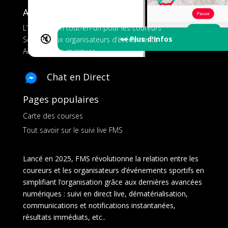
A propos de FMS
L’application tout-en-un pour les coureurs
🔇
👀 Plus d'Infos
Services aux organisateurs d’événements
Ads pour les marques
Chat en Direct
Pages populaires
Carte des courses
Tout savoir sur le suivi live FMS
Lancé en 2025, FMS révolutionne la relation entre les
coureurs et les organisateurs d’événements sportifs en
simplifiant l’organisation grâce aux dernières avancées
numériques : suivi en direct live, dématérialisation,
communications et notifications instantanées,
résultats immédiats, etc..