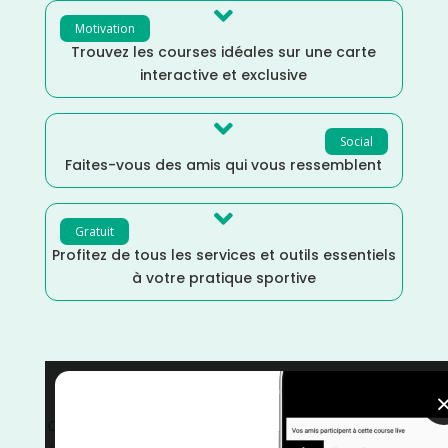

Motivation
Trouvez les courses idéales sur une carte
interactive et exclusive

Social
Faites-vous des amis qui vous ressemblent

Gratuit
Profitez de tous les services et outils essentiels
à votre pratique sportive
VTT
/
Vélo tout terrain
/
Trail
/
Tarn
/
Randonnée
/
Octobre
/
Occitanie
/
Marche
/
France
/
Distance Semi