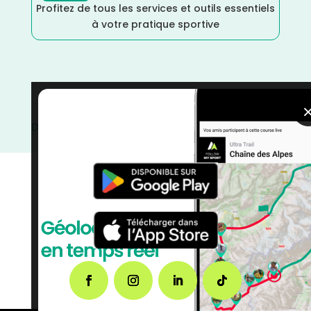
Profitez de tous les services et outils essentiels
à votre pratique sportive
Paris
/
Île de France
/
France
/
Distance Semi
/
Distance Faible
/
Dénivelé Faible
/
courses
/
Course sur
Route
/
Course à Pied
/
Avril