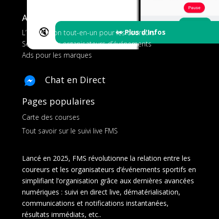
A propos de FMS
🔇
👀 Plus d'Infos
L’application tout-en-un pour les coureurs
Services aux organisateurs d’événements
Ads pour les marques
Chat en Direct
Pages populaires
Carte des courses
Tout savoir sur le suivi live FMS
Lancé en 2025, FMS révolutionne la relation entre les
coureurs et les organisateurs d’événements sportifs en
simplifiant l’organisation grâce aux dernières avancées
numériques : suivi en direct live, dématérialisation,
communications et notifications instantanées,
résultats immédiats, etc..