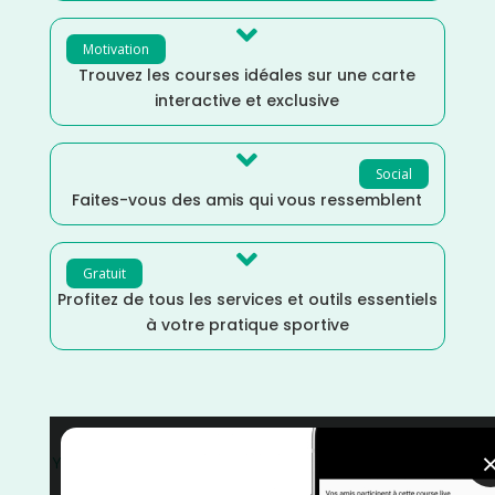

Motivation
Trouvez les courses idéales sur une carte
interactive et exclusive

Social
Faites-vous des amis qui vous ressemblent

Gratuit
Profitez de tous les services et outils essentiels
à votre pratique sportive
Yonne
/
Mai
/
France
/
Distance Semi
/
Distance Faible
/
courses
/
Course à Pied
/
Course à Obstacles
/