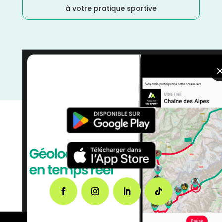
à votre pratique sportive
Tarn
/
Randonnée
/
Occitanie
/
Marche
/
France
/
Distance Semi
/
Distance Faible
/
courses
/
Course à
Pied
/
Avril