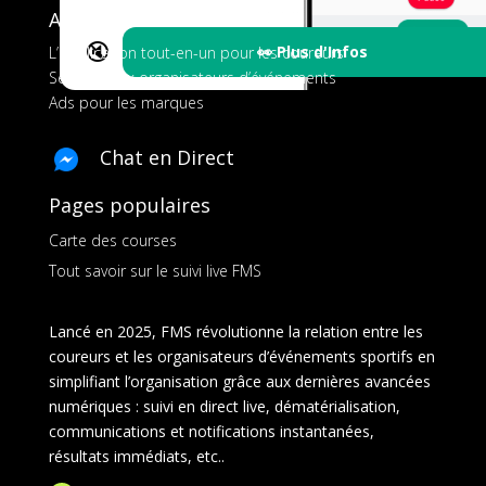
A propos de FMS
🔇
👀 Plus d'Infos
L’application tout-en-un pour les coureurs
Services aux organisateurs d’événements
Ads pour les marques
Chat en Direct
Pages populaires
Carte des courses
Tout savoir sur le suivi live FMS
Lancé en 2025, FMS révolutionne la relation entre les
coureurs et les organisateurs d’événements sportifs en
simplifiant l’organisation grâce aux dernières avancées
numériques : suivi en direct live, dématérialisation,
communications et notifications instantanées,
résultats immédiats, etc..