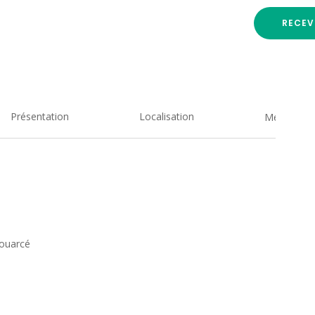
RECEV
Présentation
Localisation
Medias
houarcé