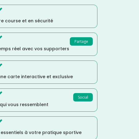

e course et en sécurité

Partage
temps réel avec vos supporters

ne carte interactive et exclusive

Social
 qui vous ressemblent

s essentiels à votre pratique sportive