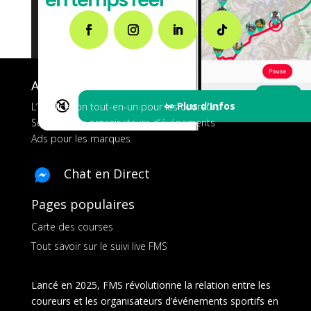
A propos de FMS
🔇
👀 Plus d'Infos
L’application tout-en-un pour les coureurs
Services aux organisateurs d’événements
Ads pour les marques
Chat en Direct
Pages populaires
Carte des courses
Tout savoir sur le suivi live FMS
Lancé en 2025, FMS révolutionne la relation entre les
coureurs et les organisateurs d’événements sportifs en