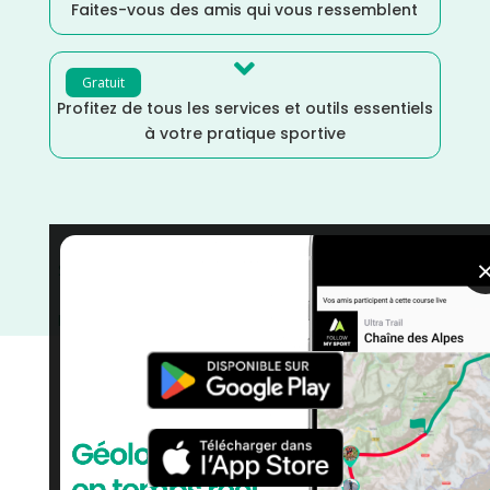
Faites-vous des amis qui vous ressemblent

Gratuit
Profitez de tous les services et outils essentiels
à votre pratique sportive
Septembre
/
Occitanie
/
Marche Nordique
/
Marche
/
Haute Garonne
/
France
/
Distance Semi
/
Distance
Marathon
/
Distance Faible
/
courses
/
Course à Pied