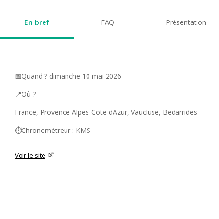
En bref
FAQ
Présentation
📅Quand ? dimanche 10 mai 2026
📍Où ?
France, Provence Alpes-Côte-dAzur, Vaucluse, Bedarrides
⏱️Chronomètreur : KMS
Voir le site