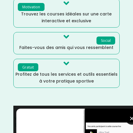

Motivation
Trouvez les courses idéales sur une carte
interactive et exclusive

Social
Faites-vous des amis qui vous ressemblent

Gratuit
Profitez de tous les services et outils essentiels
à votre pratique sportive
Vaucluse
/
Provence Alpes Côte d'Azur
/
Mai
/
France
/
Distance Faible
/
courses
/
Course sur Route
/
Course
à Pied