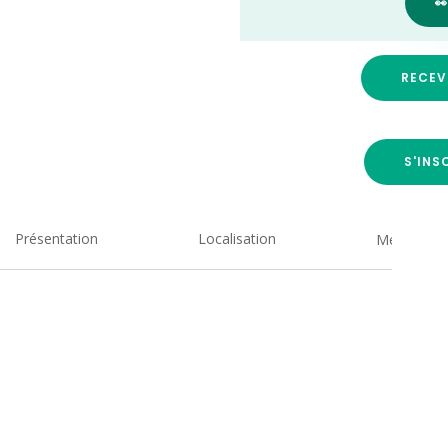

RECEV
S'INS
Présentation
Localisation
Medias