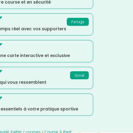
e course et en sécurité

Partage
temps réel avec vos supporters

ne carte interactive et exclusive

Social
 qui vous ressemblent

s essentiels à votre pratique sportive
ivelé Faible
/
courses
/
Course à Pied