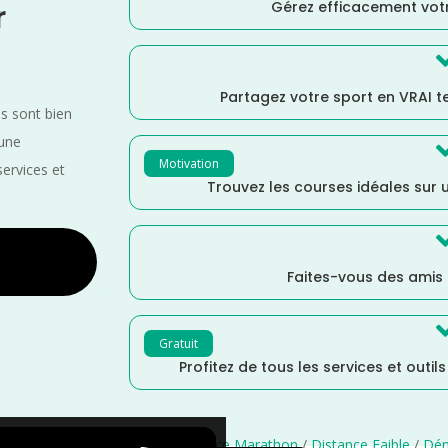
Gérez efficacement votr
r
Partagez votre sport en VRAI 
es sont bien
 une
Motivation
services et
Trouvez les courses idéales sur u
Faites-vous des amis
Gratuit
Profitez de tous les services et outil
/
France
/
Distance Semi
/
Distance Marathon
/
Distance Faible
/
Dén