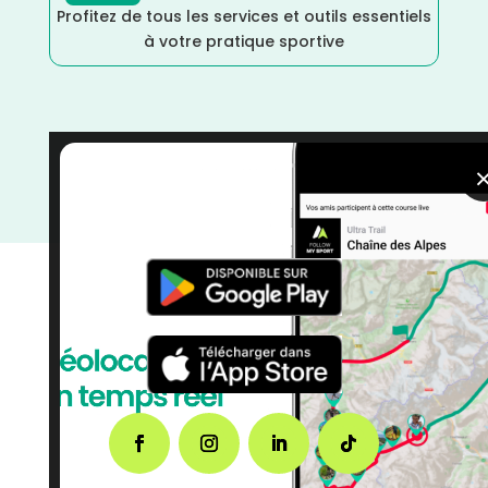
Profitez de tous les services et outils essentiels
à votre pratique sportive
Septembre
/
Sarthe
/
Pays de la Loire
/
France
/
Distance Semi
/
Distance Faible
/
courses
/
Course à
Pied