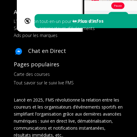
A propos de FMS
🔇
👀 Plus d'Infos
L’application tout-en-un pour les coureurs
Services aux organisateurs d’événements
Ads pour les marques
Chat en Direct
Pages populaires
Carte des courses
Tout savoir sur le suivi live FMS
Lancé en 2025, FMS révolutionne la relation entre les
coureurs et les organisateurs d’événements sportifs en
simplifiant l’organisation grâce aux dernières avancées
numériques : suivi en direct live, dématérialisation,
communications et notifications instantanées,
résultats immédiats, etc..