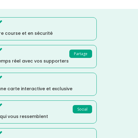

e course et en sécurité

Partage
temps réel avec vos supporters

ne carte interactive et exclusive

Social
 qui vous ressemblent
