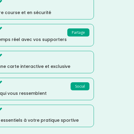

e course et en sécurité

Partage
temps réel avec vos supporters

ne carte interactive et exclusive

Social
 qui vous ressemblent

s essentiels à votre pratique sportive