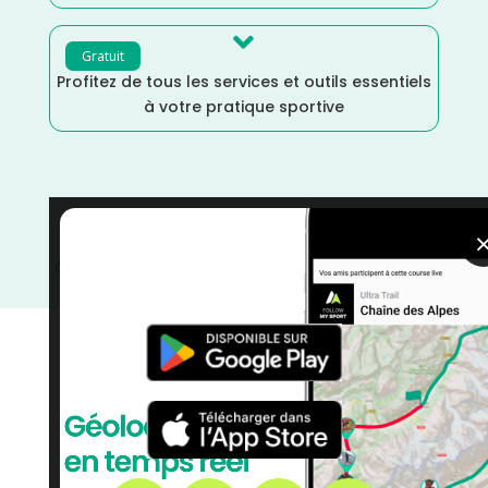

Gratuit
Profitez de tous les services et outils essentiels
à votre pratique sportive
Meurthe et Moselle
/
Marche Nordique
/
Marche
/
Grand Est
/
France
/
Distance Semi
/
Distance Faible
/
Décembre
/
courses
/
Course à Pied