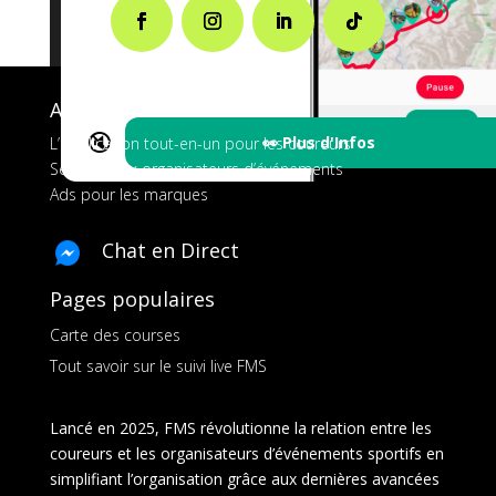
A propos de FMS
🔇
👀 Plus d'Infos
L’application tout-en-un pour les coureurs
Services aux organisateurs d’événements
Ads pour les marques
Chat en Direct
Pages populaires
Carte des courses
Tout savoir sur le suivi live FMS
Lancé en 2025, FMS révolutionne la relation entre les
coureurs et les organisateurs d’événements sportifs en
simplifiant l’organisation grâce aux dernières avancées