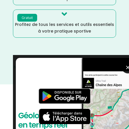

Gratuit
Profitez de tous les services et outils essentiels
à votre pratique sportive
Nouvelle Aquitaine
/
France
/
Distance Semi
/
Distance
Faible
/
Dénivelé Plat
/
Dénivelé Faible
/
courses
/
Course à Pied
/
Charente Maritime
/
Avril