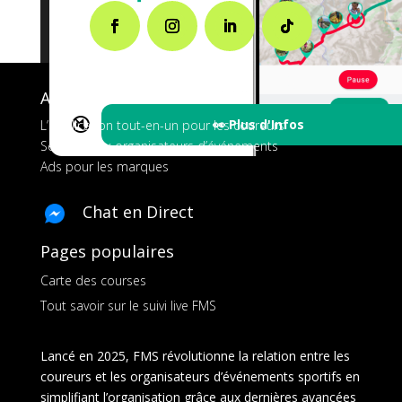
A propos de FMS
🔇
👀 Plus d'Infos
L’application tout-en-un pour les coureurs
Services aux organisateurs d’événements
Ads pour les marques
Chat en Direct
Pages populaires
Carte des courses
Tout savoir sur le suivi live FMS
Lancé en 2025, FMS révolutionne la relation entre les
coureurs et les organisateurs d’événements sportifs en
simplifiant l’organisation grâce aux dernières avancées