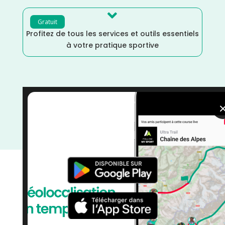

Gratuit
Profitez de tous les services et outils essentiels
à votre pratique sportive
Octobre
/
Morbihan
/
Marche Nordique
/
Marche
/
France
/
Distance Semi
/
Distance Faible
/
Dénivelé
Moyen
/
Dénivelé Faible
/
courses
/
Course à Pied
/
Bretagne