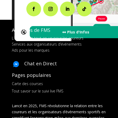
A propos de FMS
🔇
👀 Plus d'Infos
L’application tout-en-un pour les coureurs
Services aux organisateurs d’événements
Ads pour les marques
Chat en Direct
Pages populaires
Carte des courses
Tout savoir sur le suivi live FMS
Lancé en 2025, FMS révolutionne la relation entre les
coureurs et les organisateurs d’événements sportifs en
simplifiant l’organisation grâce aux dernières avancées